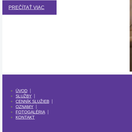
PREČÍTAŤ VIAC
ÚVOD
SLUŽBY
CENNÍK SLUŽIEB
OZNAMY
FOTOGALÉRIA
KONTAKT