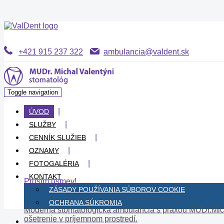
+421 915 237 322
ambulancia@valdent.sk
Toggle navigation
ÚVOD
SLUŽBY
CENNÍK SLUŽIEB
OZNAMY
FOTOGALÉRIA
KONTAKT
Prosím úsmev!
ZÁSADY POUŽÍVANIA SÚBOROV COOKIE
OCHRANA SÚKROMIA
Moderná stomatologická ambulancia s praxou MUDr.Michal
ošetrenie v príjemnom prostredí.